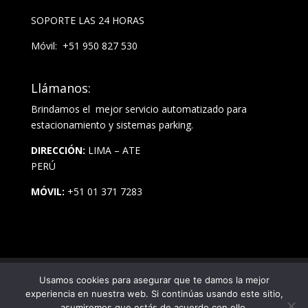
SOPORTE LAS 24 HORAS
Móvil: +51 950 827 530
Llámanos:
Brindamos el mejor servicio automatizado para
estacionamiento y sistemas parking.
DIRECCIÓN:
LIMA – ATE
PERÚ
MÓVIL:
+51 01 371 7283
Usamos cookies para asegurar que te damos la mejor
experiencia en nuestra web. Si continúas usando este sitio,
© TODOS LOS DERECHOS RESERVADOS - SERVAUTT
asumiremos que estás de acuerdo con ello.