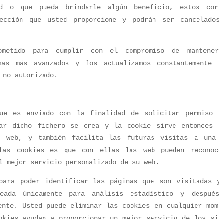
ed o que pueda brindarle algún beneficio, estos cor
ección que usted proporcione y podrán ser cancelado
rometido para cumplir con el compromiso de mantene
mas más avanzados y los actualizamos constantemente 
 no autorizado.
ue es enviado con la finalidad de solicitar permiso 
tar dicho fichero se crea y la cookie sirve entonces 
o web, y también facilita las futuras visitas a una
las cookies es que con ellas las web pueden reconoc
l mejor servicio personalizado de su web.
para poder identificar las páginas que son visitadas 
leada únicamente para análisis estadístico y despué
ente. Usted puede eliminar las cookies en cualquier mom
okies ayudan a proporcionar un mejor servicio de los si