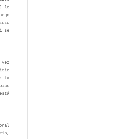
í lo
argo
icio
i se
 vez
itio
e la
pias
está
onal
rio,