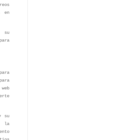
reos
s en
r su
para
para
para
 web
erte
y su
s la
ento
tios