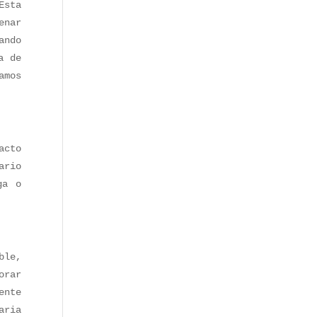
Esta
enar
ando
a de
amos
acto
ario
ga o
ble,
orar
ente
aria